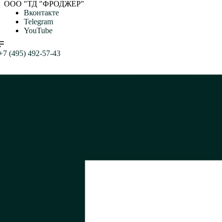
ООО "ТД "ФРОДЖЕР"
Вконтакте
Telegram
YouTube
+7 (495) 492-57-43