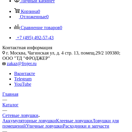
Личный кабинет
Корзина
0
Отложенные
0
Сравнение товаров
0
+7 (495) 492-57-43
Контактная информация
г. Москва, Чагинская ул, д. 4 стр. 13, помещ.29/2 109380;
ООО "ТД "ФРОДЖЕР"
zakaz@frojer.ru
Вконтакте
Telegram
YouTube
Главная
—
Каталог
—
Сетевые ловушки
Аккумуляторные ловушки
Клеевые ловушки
Ловушки для
помещений
Уличные ловушки
Расходники и запчасти
—