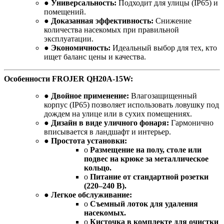
●
Универсальность:
Подходит для улицы (IP65) и
помещений.
●
Доказанная эффективность:
Снижение
количества насекомых при правильной
эксплуатации.
●
Экономичность:
Идеальный выбор для тех, кто
ищет баланс цены и качества.
Особенности FROJER QH20A-15W:
●
Двойное применение:
Влагозащищенный
корпус (IP65) позволяет использовать ловушку под
дождем на улице или в сухих помещениях.
●
Дизайн в виде уличного фонаря:
Гармонично
вписывается в ландшафт и интерьер.
●
Простота установки:
o
Размещение на полу, столе или
подвес на крюке за металлическое
кольцо.
o
Питание от стандартной розетки
(220–240 В).
●
Легкое обслуживание:
o
Съемный лоток для удаления
насекомых.
o
Кисточка в комплекте для очистки