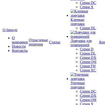
Серия DC
Серия X
Клеевые
ловушки
Серия DL
О бренде
О
Отраслевые
Ловушки для
компании
Статьи
Ко
решения
помещений
Новости
Серия D
Контакты
Серия DL
Серия DX
Серия QH
Серия FH
Серия XC
Уличные
ловушки
Серия DC
Серия DX
Серия QH
Серия X