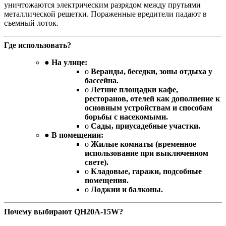
уничтожаются электрическим разрядом между прутьями
металлической решетки. Пораженные вредители падают в
съемный лоток.
Где использовать?
●
На улице:
o
Веранды, беседки, зоны отдыха у
бассейна.
o
Летние площадки кафе,
ресторанов, отелей как дополнение к
основным устройствам и способам
борьбы с насекомыми.
o
Сады, приусадебные участки.
●
В помещении:
o
Жилые комнаты (временное
использование при выключенном
свете).
o
Кладовые, гаражи, подсобные
помещения.
o
Лоджии и балконы.
Почему выбирают QH20A-15W?